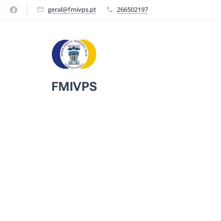
geral@fmivps.pt
266502197
FMIVPS