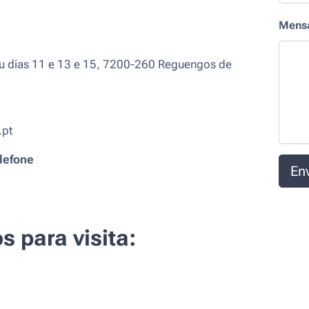
Mens
u dias 11 e 13 e 15, 7200-260 Reguengos de
.pt
lefone
Env
s para visita: