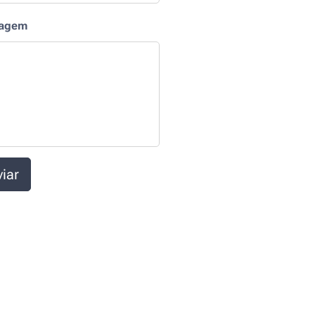
agem
iar